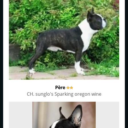
Père
CH. sunglo's Sparking oregon wine